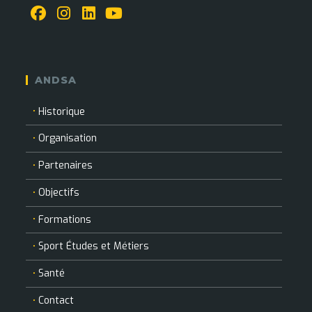
S’ouvre
S’ouvre
S’ouvre
S’ouvre
dans
dans
dans
dans
un
un
un
un
ANDSA
nouvel
nouvel
nouvel
nouvel
onglet
onglet
onglet
onglet
Historique
Organisation
Partenaires
Objectifs
Formations
Sport Études et Métiers
Santé
Contact