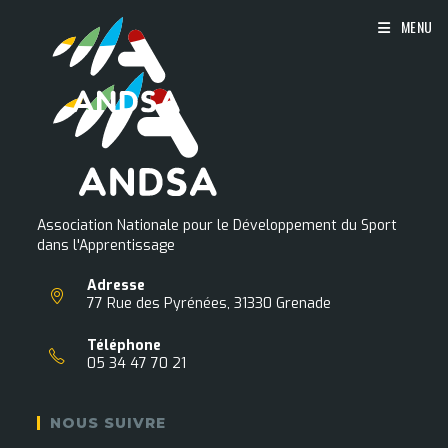
Skip
MENU
to
content
Association Nationale pour le Développement du Sport
dans l'Apprentissage
Adresse
77 Rue des Pyrénées, 31330 Grenade
Téléphone
05 34 47 70 21
NOUS SUIVRE