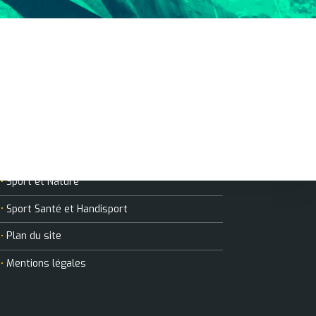
MANIFESTATIONS
Sports collectifs
Sports de raquette
Course / Athlétisme
Sport et Nature
Sport Santé et Handisport
Plan du site
Mentions légales