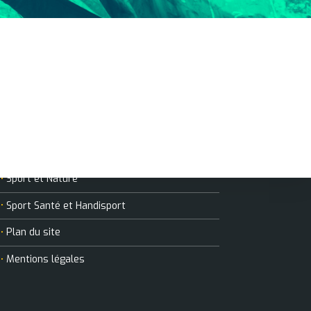
MANIFESTATIONS
Sports collectifs
Sports de raquette
Course / Athlétisme
Sport et Nature
Sport Santé et Handisport
Plan du site
Mentions légales