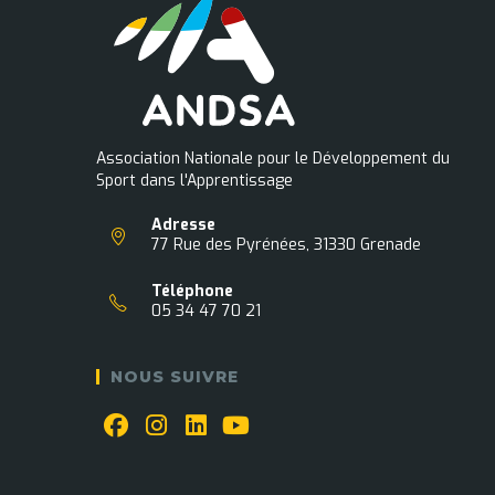
Association Nationale pour le Développement du
Sport dans l'Apprentissage
Adresse
77 Rue des Pyrénées, 31330 Grenade
Téléphone
05 34 47 70 21
NOUS SUIVRE
S’ouvre
S’ouvre
S’ouvre
S’ouvre
dans
dans
dans
dans