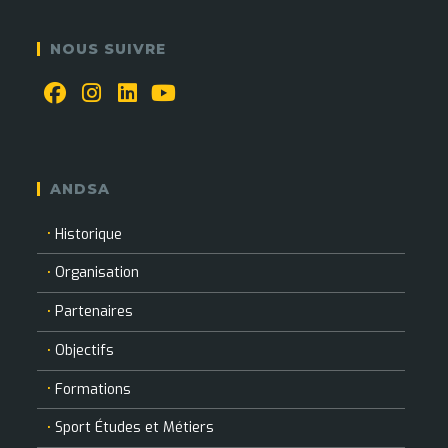
NOUS SUIVRE
S’ouvre
S’ouvre
S’ouvre
S’ouvre
dans
dans
dans
dans
un
un
un
un
ANDSA
nouvel
nouvel
nouvel
nouvel
onglet
onglet
onglet
onglet
Historique
Organisation
Partenaires
Objectifs
Formations
Sport Études et Métiers