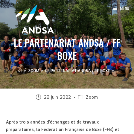
Skip
MENU
to
content
LE PARTENARIAT ANDSA / FF
BOXE
>
ZOOM
>
LE PARTENARIAT ANDSA / FF BOXE
>
Publication
Post
28 juin 2022
Zoom
publiée :
category:
Après trois années d’échanges et de travaux
préparatoires, la Fédération Française de Boxe (FFB) et