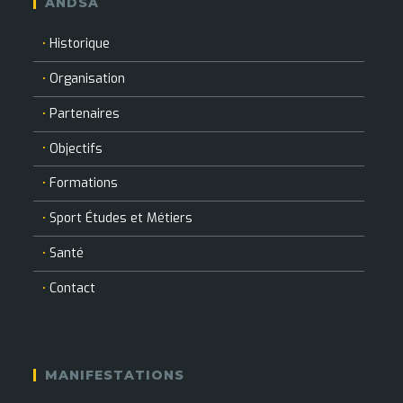
ANDSA
nouvel
nouvel
nouvel
nouvel
onglet
onglet
onglet
onglet
Historique
Organisation
Partenaires
Objectifs
Formations
Sport Études et Métiers
Santé
Contact
MANIFESTATIONS