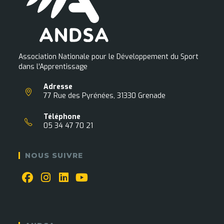
Association Nationale pour le Développement du Sport
dans l'Apprentissage
Adresse
77 Rue des Pyrénées, 31330 Grenade
Téléphone
05 34 47 70 21
NOUS SUIVRE
S’ouvre
S’ouvre
S’ouvre
S’ouvre
dans
dans
dans
dans
un
un
un
un