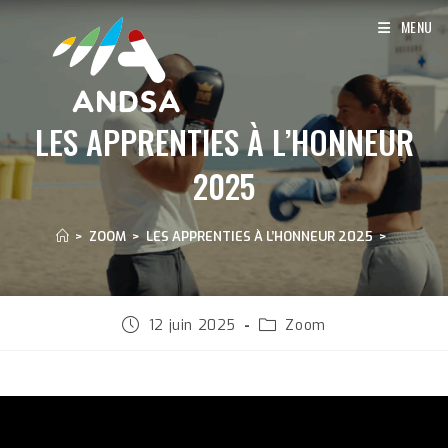
Skip
MENU
to
content
LES APPRENTIES À L’HONNEUR
2025
>
ZOOM
>
LES APPRENTIES À L’HONNEUR 2025
>
Publication
Post
12 juin 2025
Zoom
publiée :
category: