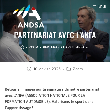
Skip
MENU
to
content
PARTENARIAT AVEC L’ANFA
>
ZOOM
>
PARTENARIAT AVEC L’ANFA
>
Publication
Post
16 janvier 2025
Zoom
publiée :
category:
Retour en images sur la signature de notre partenariat
avec l’ANFA (ASSOCIATION NATIONALE POUR LA
FORMATION AUTOMOBILE).
Valorisons le sport dans
l’apprentissage !